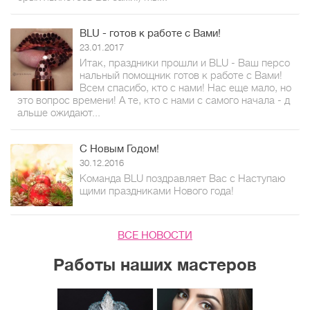
BLU - готов к работе с Вами!
23.01.2017
Итак, праздники прошли и BLU - Ваш персо
нальный помощник готов к работе с Вами!
Всем спасибо, кто с нами! Нас еще мало, но
это вопрос времени! А те, кто с нами с самого начала - д
альше ожидают...
С Новым Годом!
30.12.2016
Команда BLU поздравляет Вас с Наступаю
щими праздниками Нового года!
ВСЕ НОВОСТИ
Работы наших мастеров