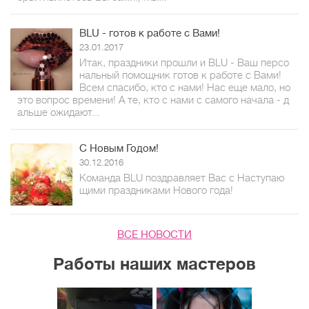
BLU - готов к работе с Вами!
23.01.2017
Итак, праздники прошли и BLU - Ваш персо
нальный помощник готов к работе с Вами!
Всем спасибо, кто с нами! Нас еще мало, но
это вопрос времени! А те, кто с нами с самого начала - д
альше ожидают...
С Новым Годом!
30.12.2016
Команда BLU поздравляет Вас с Наступаю
щими праздниками Нового года!
ВСЕ НОВОСТИ
Работы наших мастеров