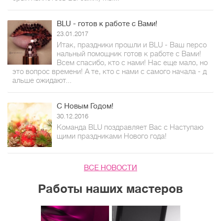
BLU - готов к работе с Вами!
23.01.2017
Итак, праздники прошли и BLU - Ваш персо
нальный помощник готов к работе с Вами!
Всем спасибо, кто с нами! Нас еще мало, но
это вопрос времени! А те, кто с нами с самого начала - д
альше ожидают...
С Новым Годом!
30.12.2016
Команда BLU поздравляет Вас с Наступаю
щими праздниками Нового года!
ВСЕ НОВОСТИ
Работы наших мастеров