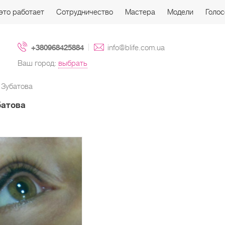
это работает
Сотрудничество
Мастера
Модели
Голос
+380968425884
info@blife.com.ua
Ваш город:
выбрать
 Зубатова
батова